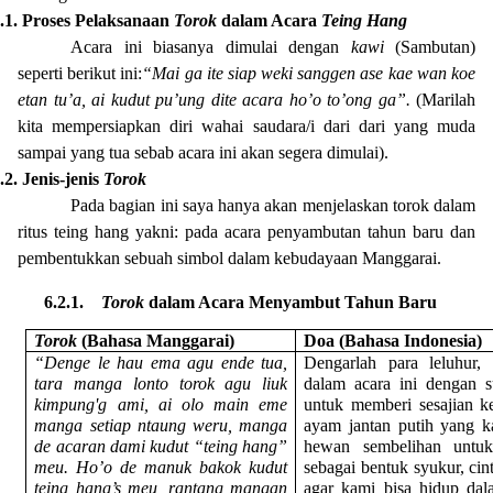
.1.
Proses Pelaksanaan
Torok
dalam Acara
Teing Hang
Acara ini biasanya dimulai dengan
kawi
(Sambutan)
seperti berikut ini:
“Mai ga ite siap weki sanggen ase kae wan koe
etan tu’a, ai kudut pu’ung dite acara ho’o to’ong ga”.
(Marilah
kita mempersiapkan diri wahai saudara/i dari dari yang muda
sampai yang tua sebab acara ini akan segera dimulai).
.2.
Jenis-jenis
Torok
Pada bagian ini saya hanya akan menjelaskan torok dalam
ritus teing hang yakni: pada acara penyambutan tahun baru dan
pembentukkan sebuah simbol dalam kebudayaan Manggarai.
6.2.1.
Torok
dalam Acara Menyambut Tahun Baru
Torok
(Bahasa Manggarai)
Doa (Bahasa Indonesia)
“Denge le hau ema agu ende tua,
Dengarlah para leluhur
tara manga lonto torok agu liuk
dalam acara ini dengan 
kimpung'g ami, ai olo main eme
untuk memberi sesajian ke
manga setiap ntaung weru, manga
ayam jantan putih yang 
de acaran dami kudut “teing hang”
hewan sembelihan untuk
meu. Ho’o de manuk bakok kudut
sebagai bentuk syukur, cin
teing hang’s meu, rantang mangan
agar kami bisa hidup da