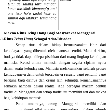
Hitu de salang tara mangan
lonto torokliuk kimpung’g ami
one leso ho’o kudut hese ca
simbol agu latang’t
teing hang
meu.
.
Makna Ritus Teing Hang Bagi Masyarakat Manggarai
.1.
Ritus
Teing Hang
Sebagai Adat-Isitiadat
Setiap ritus dalam hidup bermasyarakat lahir dari
kebudayaan yang dibentuk oleh manusia sendiri. Maka dari itu,
budaya tidak dapat dilepaspisahkan dari ruang lingkup kehidupan
manusia. Relasi antara manusia dengan segala ciptaan nyata
dalam suatu kebudayaan. Manusia melaksanakan seluruh proses
kehidupannya demi untuk tercapainya sesuatu yang penting, yang
berguna bagi dirinya dan orang lain, sehingga kemanusiaannya
semakin nampak dalam realita. Ada berbagai macam bentuk
tradisi di Manggarai dan setiap tradisi itu memiliki arti dan makna
bagi kehidupan manusia.
Pada umumnya, orang Manggarai memiliki dan
menjunjung tinggi nilai persatuan, persaudaraan dalam seluruh