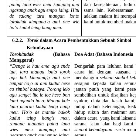
paing tana wies meu kamping ami
dan kesejahteraan, hid
ngasang anak agu empo laing. Hitu
sama lain. Kebersamaan 
de salang tara mangan lonto
adakan malam ini merupa
torokliuk kimpung’g ami one wie
kami untuk memberi makan
ho’o kudut teing hang meu.
6.2.2.
Torok
dalam Acara Pembentukkan Sebuah Simbol
Kebudayaan
Torok/tudak
(Bahasa
Doa Adat (Bahasa Indonesia
Manggarai)
“Denge le hau ema agu ende
Dengarlah para leluhur, kami
tua, tara manga lonto torok
acara ini dengan suasana 
agu liuk kimpung'g ami one
membangun
sebuah simbol ke
tempat ho,o ai ami kudut hese
sesajian kepada kalian semu
ca simbol budaya. Porong lelo
jantan putih yang kami per
agu senget lite le toe hese bon
sembelihan untuk disajikan ke
lami ngando ho,o. Manga kole
syukur, cinta dan kasih kami
lami acaran kudut teing hang
hidup dalam ketenangan, keda
meu. Ho’o de manuk bakok
hidup rukun dan makmur satu
kudut teing hang’s meu,
dalam acara
yang kami laksana
rantang mangan paing tana
sarana
atau jalan bagi kam
wies meu kamping ami
simbol kebudayaan
serta
memb
ngasang anak agu empo laing.
semua.