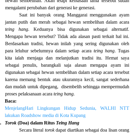
hewan sembelihan. Akan tetapi kebiasaan lama tersebut sudah
mengalami perubahan dari generasi ke generasi.
Saat ini banyak orang Manggarai menggunakan ayam
jantan putih dan merah sebagai hewan sembelihan dalam acara
teing hang
. Keduanya bisa digunakan sebagai alternatif.
Mengapa hewan tersebut? Tidak ada alasan pasti terkait hal ini.
Berdasarkan tradisi, hewan inilah yang sering digunakan oleh
para leluhur sebelumnya dalam setiap acara
teing hang
. Tugas
kita ialah menjaga dan melanjutkan tradisi itu. Hemat saya
sebagai penulis, barangkali saja alasan mengapa ayam ini
digunakan sebagai hewan sembelihan dalam setiap acara tersebut
karena memang bentuk atau ukurannya kecil, sangat sederhana
dan mudah untuk dipegang,
disembelih sehingga mempermudah
proses pelaksanaan acara
teing hang.
Baca:
MenjelangHari Lingkungan Hidup Sedunia, WALHI NTT
lakukan Roadshow media di Kota Kupang
.
Torok
(Doa) dalam Ritus
Teing Hang
Secara literal
torok
dapat diartikan sebagai doa lisan orang