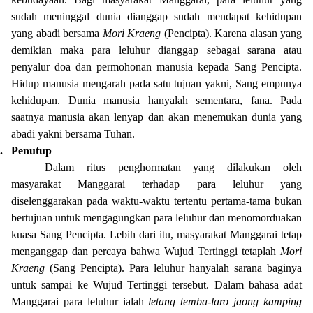
sudah meninggal dunia dianggap sudah mendapat kehidupan
yang abadi bersama
Mori Kraeng
(Pencipta). Karena alasan yang
demikian maka para leluhur dianggap sebagai sarana atau
penyalur doa dan permohonan manusia kepada Sang Pencipta.
Hidup manusia mengarah pada satu tujuan yakni, Sang empunya
kehidupan. Dunia manusia hanyalah sementara, fana. Pada
saatnya manusia akan lenyap dan akan menemukan dunia yang
abadi yakni bersama Tuhan.
.
Penutup
Dalam ritus penghormatan yang dilakukan oleh
masyarakat Manggarai terhadap para leluhur yang
diselenggarakan pada waktu-waktu tertentu pertama-tama bukan
bertujuan untuk mengagungkan para leluhur dan menomorduakan
kuasa Sang Pencipta. Lebih dari itu, masyarakat Manggarai tetap
menganggap dan percaya bahwa Wujud Tertinggi tetaplah
Mori
Kraeng
(Sang Penc
i
pta). Para leluhur hanyalah sarana baginya
untuk sampai ke Wujud Tertinggi tersebut. Dalam bahasa adat
Manggarai para leluhur ialah
letang temba-laro jaong kamping