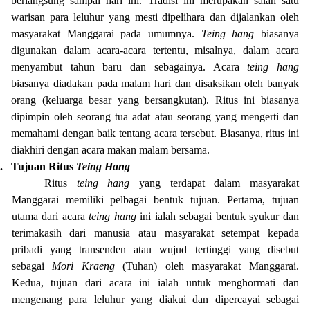
berlangsung sampai hari ini. Tradisi ini merupakan salah satu
warisan para leluhur yang mesti dipelihara dan dijalankan oleh
masyarakat Manggarai pada umumnya.
Teing hang
biasanya
digunakan dalam acara-acara tertentu, misalnya, dalam acara
menyambut tahun baru dan sebagainya. Acara
teing hang
biasanya diadakan pada malam hari dan disaksikan oleh banyak
orang (keluarga besar yang bersangkutan). Ritus ini biasanya
dipimpin oleh seorang tua adat atau seorang yang mengerti dan
memahami dengan baik tentang acara tersebut. Biasanya, ritus ini
diakhiri dengan acara makan malam bersama.
.
Tujuan Ritus
Teing Hang
Ritus
teing hang
yang terdapat dalam masyarakat
Manggarai memiliki pelbagai bentuk tujuan. Pertama, tujuan
utama dari acara
teing hang
ini ialah sebagai bentuk syukur dan
terimakasih dari manusia atau masyarakat setempat kepada
pribadi yang transenden atau wujud tertinggi yang disebut
sebagai
Mori Kraeng
(Tuhan) oleh masyarakat Manggarai.
Kedua, tujuan dari acara ini ialah untuk menghormati dan
mengenang para leluhur yang diakui dan dipercayai sebagai