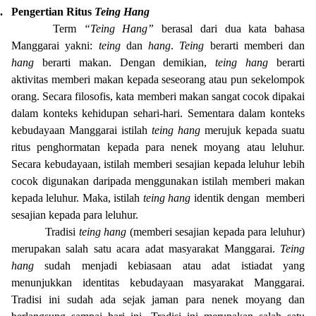
.
Pengertian Ritus
Teing Hang
Term
“Teing Hang”
berasal dari dua kata bahasa
Manggarai yakni:
teing
dan
hang
.
Teing
berarti memberi dan
hang
berarti makan. Dengan demikian,
teing hang
berarti
aktivitas memberi makan kepada seseorang atau pun sekelompok
orang. Secara filosofis, kata memberi makan sangat cocok dipakai
dalam konteks kehidupan sehari-hari. Sementara dalam konteks
kebudayaan Manggarai istilah
teing hang
merujuk kepada suatu
ritus penghormatan kepada para nenek moyang atau leluhur.
Secara kebudayaan, istilah memberi sesajian kepada leluhur lebih
cocok digunakan daripada menggunakan istilah memberi makan
kepada leluhur. Maka, istilah
teing hang
identik dengan
memberi
sesajian kepada para leluhur.
Tradisi
teing hang
(memberi sesajian kepada para leluhur)
merupakan salah satu acara adat masyarakat Manggarai.
Teing
hang
sudah menjadi kebiasaan atau adat istiadat yang
menunjukkan identitas kebudayaan masyarakat Manggarai.
Tradisi ini sudah ada sejak jaman para nenek moyang dan