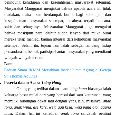
pelindung kehidupan dan kesejahteraan masyarakat setempat.
Masyarakat Manggarai mengakui bahwa apabila acara ini tidak
diadakan, maka akan berdampak buruk bagi kehidupan dan
kesejahteraan masyarakat setempat, misalnya, terjadi bencana,
sakit dan sebagainya. Masyarakat Manggarai juga mengakui
bahwa meskipun para leluhur sudah lenyap dari muka bumi
mereka tetap menjadi bagian integral dari kehidupan masyarakat
setempat. Selain itu, tujuan lain ialah sebagai lambang hidup
persaudaraan, bentuk partisipasi antar masyarakat yang mendiami
wilayah-wilayah tertentu.
Baca:
Paduan Suara IKMM Meriahkan Ibadat Jumat Agung di Gereja
St. Thomas Aquinas
.
Peserta dalam Acara
Teing Hang
Orang yang terlibat dalam acara
teing hang
biasanya ialah
keluarga besar mulai dari yang berasal dari satu keturunan, yang
memiliki hubungan dekat satu dengan yang lain, misalnya
, anak
rona, anak wina, ase ka’e, weta agu kesa, weki pang olo ngaung
musi.
Dalam hal ini kehadiran
anak rona
sangatlah penting