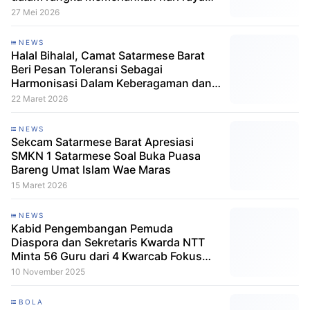
pentekosta
27 Mei 2026
NEWS
Halal Bihalal, Camat Satarmese Barat
Beri Pesan Toleransi Sebagai
Harmonisasi Dalam Keberagaman dan
Seni Hidup Sejati
22 Maret 2026
NEWS
Sekcam Satarmese Barat Apresiasi
SMKN 1 Satarmese Soal Buka Puasa
Bareng Umat Islam Wae Maras
15 Maret 2026
NEWS
Kabid Pengembangan Pemuda
Diaspora dan Sekretaris Kwarda NTT
Minta 56 Guru dari 4 Kwarcab Fokus
Gembleng Karakter dan Belajar Seumur
10 November 2025
Hidup, Ada Apa?
BOLA