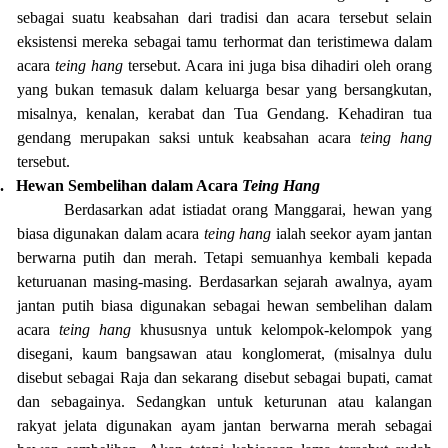
sebagai suatu keabsahan dari tradisi dan acara tersebut selain
eksistensi mereka sebagai tamu terhormat dan teristimewa dalam
acara
teing hang
tersebut. Acara ini juga bisa dihadiri oleh orang
yang bukan temasuk dalam keluarga besar yang bersangkutan,
misalnya, kenalan, kerabat dan Tua Gendang. Kehadiran tua
gendang merupakan saksi untuk keabsahan acara
teing hang
tersebut.
.
Hewan Sembelihan dalam Acara
Teing Hang
Berdasarkan adat istiadat orang Manggarai, hewan yang
biasa digunakan dalam acara
teing hang
ialah seekor ayam jantan
berwarna putih dan merah. Tetapi semuanhya kembali kepada
keturuanan masing-masing. Berdasarkan sejarah awalnya, ayam
jantan putih biasa digunakan sebagai hewan sembelihan dalam
acara
teing hang
khususnya untuk kelompok-kelompok yang
disegani, kaum bangsawan atau konglomerat, (misalnya dulu
disebut sebagai Raja dan sekarang disebut sebagai bupati, camat
dan sebagainya. Sedangkan untuk keturunan atau kalangan
rakyat jelata digunakan ayam jantan berwarna merah sebagai