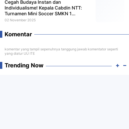
Cegah Budaya Instan dan
Individualisme! Kepala Cabdin NTT:
Turnamen Mini Soccer SMKN 1
Satarmese Cup Cetak Pemain
02 November 2025
Profesional dan Berkarakter Sejak Dini
Komentar
komentar yang tampil sepenuhnya tanggung jawab komentator seperti
yang diatur UU ITE
Trending Now