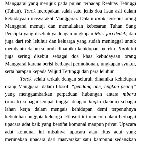
Manggarai yang merujuk pada pujian terhadap Realitas Tetinggi
(Tuhan).
Torok
merupakan salah satu jenis doa lisan asli dalam
kebudayaan masyarakat Manggarai. Dalam
torok
tersebut orang
Manggarai memuji dan memuliakan kebesaran Tuhan Sang
Pencipta yang disebutnya dengan ungkapan
Mori jari dedek
, dan
juga dari roh leluhur dan keluarga yang sudah meninggal untuk
membantu dalam seluruh dinamika kehidupan mereka.
Torok
ini
juga sering disebut sebagai doa khas kebudayaan orang
Manggarai karena berisi berbagai permohonan, ungkapan syukur,
serta harapan kepada Wujud Tertinggi dan para leluhur.
Torok
selalu terkait dengan seluruh dinamika kehidupan
orang Manggarai dalam filosofi
“gendang one, lingkon peang”
yang menggambarkan perpaduan hubungan antara
mbaru
(rumah) sebagai tempat tinggal dengan
lingko
(kebun) sebagai
lahan kerja dalam mengais kehidupan demi terpenuhnya
kebutuhan anggota keluarga. Filosofi ini muncul dalam berbagai
upacara adat baik yang bersifat komunal maupun privat. Upacara
adat komunal ini misalnya upacara atau ritus adat yang
merupakan upacara dari masyarakat satu kampung sedangkan