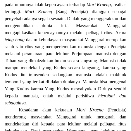
pada umumnya ialah kepercayaan terhadap
Mori Kraeng
, realitas
tertinggi.
Mori Kraeng
(Sang Pencipta) dianggap sebagai
penyebab adanya segala sesuatu. Dialah yang menggerakkan dan
mengendalikan dunia ini. Masyarakat Manggarai
mengaplikasikan kepercayaannya melalui pelbagai ritus. Acara
teing hang
dalam kebudayaan masyarakat Manggarai
merupakan
salah satu ritus yang mempertemukan manusia dengan Pencipta
melalaui perantaraan para leluhur. Perjumpaan manusia dengan
Tuhan yang dimaksdukan bukan secara langsung. Manusia tidak
mampu mendekati yang Kudus secara langsung, karena yang
Kudus itu transenden sedangkan manusia adalah makhluk
temporal yang terikat di dalam dunianya. Manusia bisa mengenal
Yang Kudus karena Yang Kudus mewahyukan Dirinya sendiri
kepada manusia, entah melalui perisitiwa
hierofani dan
sebagainya.
Kesadaran akan kekuatan
Mori Kraeng
(Pencipta)
mendorong masyarakat Manggarai untuk mengarah dan
mendekatkan diri kepada para leluhur melalui pelbagai ritus
kebudayaan. Bagi masyarakat Manggarai,
para leluhur yang