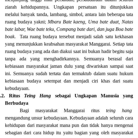
ziarah kehidupannya. Ungkapan persatuan itu ditunjukkan
melalui banyak tanda, lambang, simbol, antara lain beberapa tata
ruang budaya yakni;
Mbaru Bate kaeng, Uma bate duat, Natas
bate labar, Wae bate teku, Compang bate dari, dan juga Boa bate
boak
.
Tata ruang budaya tersebut menjadi salah satu kekhasan
yang menunjukkan keabsahan masyarakat Manggarai. Setiap tata
ruang budaya yang ada dan diakui saat ini bukan hadir begitu saja
tanpa ada yang menghadirkannya. Semuanya berasal dari
kebiasaan masyarakat jaman dulu yang diwariskan sampai saat
ini. Semuanya sudah tertata dan termaktub dalam suatu hukum
kebiasaan budaya setempat dan menjadi ciri khas dari suatu
kebudayaan.
.2.
Ritus
Teing Hang
sebagai Ungkapan Manusia yang
Berbudaya
Bagi masyarakat Manggarai ritus
teing hang
mengandung unsur kebudayaan. Kebudayaan adalah seluruh cara
kehidupan dari masyarakat mana pun dan tidak hanya mengenai
sebagian dari cara hidup itu yaitu bagian yang oleh masyarakat